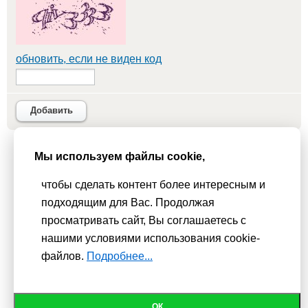
обновить, если не виден код
Добавить
Мы используем файлы cookie,
Мы используем
cookie-файлы
для функционирования сайта. Если
Вас это не устраивает, пожалуйста, покиньте сайт.
Политика
чтобы сделать контент более интересным и
конфиденциальности
подходящим для Вас. Продолжая
При использовании материалов активная гиперссылка на
просматривать сайт, Вы соглашаетесь с
Сhudesenka.ru обязательна. © 2010 - 2026
нашими условиями использования cookie-
файлов.
Подробнее...
ОК