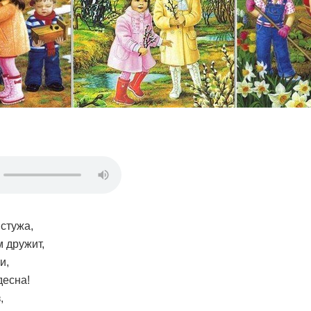
 стужа,
м дружит,
и,
десна!
,