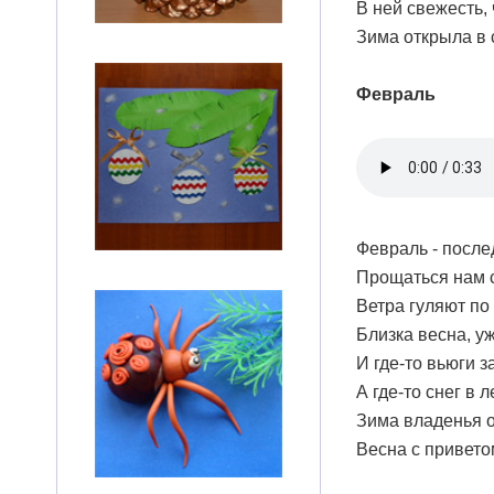
В ней свежесть, 
Зима открыла в 
Февраль
Февраль - после
Прощаться нам с
Ветра гуляют по
Близка весна, у
И где-то вьюги 
А где-то снег в л
Зима владенья о
Весна с приветом