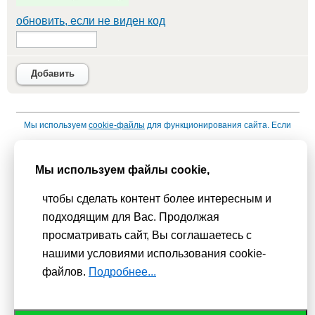
обновить, если не виден код
Добавить
Мы используем
cookie-файлы
для функционирования сайта. Если
Вас это не устраивает, пожалуйста, покиньте сайт.
Политика
конфиденциальности
Мы используем файлы cookie,
При использовании материалов активная гиперссылка на
чтобы сделать контент более интересным и
Сhudesenka.ru обязательна. © 2010 - 2026
подходящим для Вас. Продолжая
Копирование мастер-классов без согласования с
просматривать сайт, Вы соглашаетесь с
администрацией сайта запрещено
нашими условиями использования cookie-
файлов.
Подробнее...