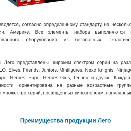
зводятся, согласно определенному стандарту, на нескольк
зии, Америке. Все элементы набора выполняются 
рованного оборудования из безопасных, экологич
ры Лего представлены широким спектром серий на разл
O, Elves, Friends, Juniors, Minifigures, Nexo Knights, Ninjag
uper Heroes, Super Heroes Girls, Technic и другие. Кажда
нности, ориентирована на разные возрастные групп
т множество серий, посвященных киноэпопеям, популярным
Преимущества продукции Лего