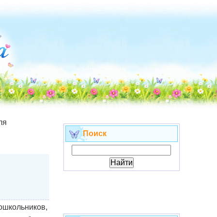
ля
Поиск
ошкольников,