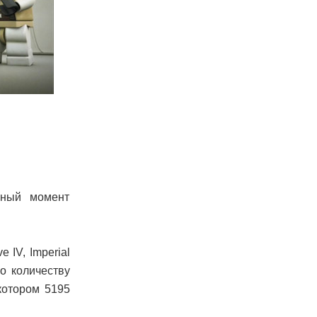
нный момент
IV, Imperial
по количеству
котором 5195