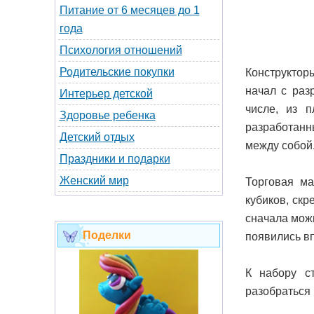
Питание от 6 месяцев до 1
года
Психология отношений
Родительские покупки
Конструкторы
начал с раз
Интерьер детской
числе, из п
Здоровье ребенка
разработанн
Детский отдых
между собой
Праздники и подарки
Женский мир
Торговая ма
кубиков, ск
сначала можн
Поделки
появились вп
К набору с
разобраться 