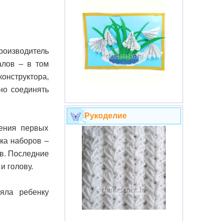
Производитель
алов – в том
онструктора,
но соединять
Рукоделие
ления первых
ка наборов –
ов. Последние
и голову.
яла ребенку