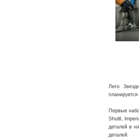
Лего Звезд
планируется 
Первые набо
Shuttl, Impe
деталей в н
деталей.