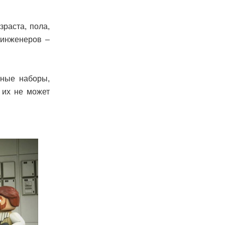
раста, пола,
 инженеров –
ьные наборы,
 их не может