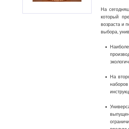
На сегодняш
который пр
возраста и п
выбора, уни
Наиболе
произво
экологич
На втор
наборов
инструкц
Универс
выпущен
ограни