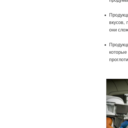
продумы
Продукци
вкусов,
они слож
Продукц
которые
проглоти