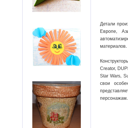
Детали прои
Европе, А
автоматизи
материалов.
Конструкто
Creator, DUPL
Star Wars, S
свои особе
представляе
персонажам.