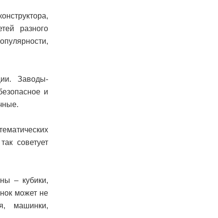
онструктора,
тей разного
популярности,
ии. Заводы-
безопасное и
чные.
тематических
так советует
ны – кубики,
нок может не
я, машинки,