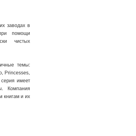
их заводах в
при помощи
ески чистых
ичные темы:
o, Princesses,
я серия имеет
ы. Компания
 книгам и их