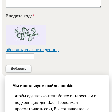
Введите код:
*
обновить, если не виден код
Добавить
Мы используем файлы cookie,
Мы используем
cookie-файлы
для функционирования сайта. Если
Вас это не устраивает, пожалуйста, покиньте сайт.
Политика
чтобы сделать контент более интересным и
конфиденциальности
подходящим для Вас. Продолжая
При использовании материалов активная гиперссылка на
просматривать сайт, Вы соглашаетесь с