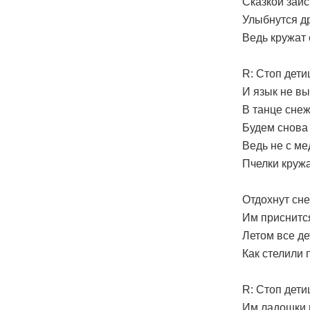
Сказкой заис
Улыбнутся д
Ведь кружат 
R: Стоп дети
И язык не вы
В танце сне
Будем снова 
Ведь не с ме
Пчелки кружа
Отдохнут сне
Им приснится
Летом все де
Как стелили 
R: Стоп дети
Им ладошки 