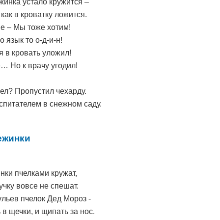
инка устало кружится –
 как в кроватку ложится.
е – Мы тоже хотим!
о язык то о-д-и-н!
 я в кровать уложил!
… Но к врачу угодил!
лел? Пропустил чехарду.
оспитателем в снежном саду.
ежинки
нки пчелками кружат,
учку вовсе не спешат.
ульев пчелок Дед Мороз -
 в щечки, и щипать за нос.