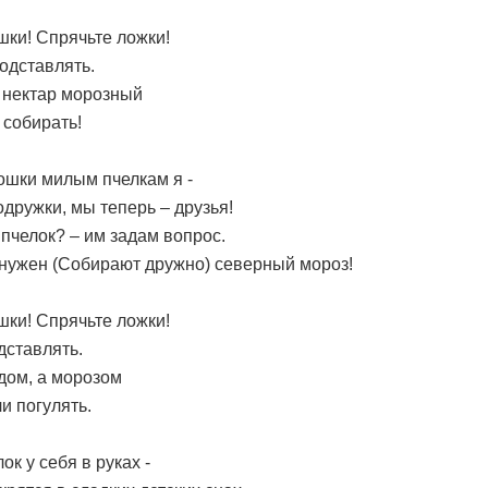
шки! Спрячьте ложки!
одставлять.
 нектар морозный
 собирать!
ошки милым пчелкам я -
дружки, мы теперь – друзья!
 пчелок? – им задам вопрос.
 нужен (Собирают дружно) северный мороз!
шки! Спрячьте ложки!
дставлять.
дом, а морозом
и погулять.
ок у себя в руках -