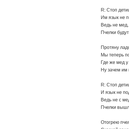
R: Стоп дети
Им язык не п
Ведь не мед,
Пчелки будут
Протяну лад
Мы теперь по
Где же мед у
Ну зачем им
R: Стоп дети
И язык не по
Ведь не с ме
Пчелки вышл
Отогрею пчел