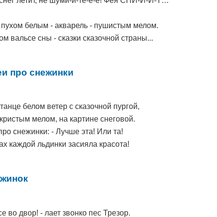
а снег летит, не шуми-и-те-е-е! Фея СПИ-И-И-Т…
 пухом белым - акварель - пушистым мелом.
ом вальсе сны - сказки сказочной страны...
и про снежинки
танце белом ветер с сказочной пургой,
кристым мелом, на картине снеговой.
ро снежинки: - Лучше эта! Или та!
ах каждой льдинки засияла красота!
ежинок
е во двор! - лает звонко пес Трезор.