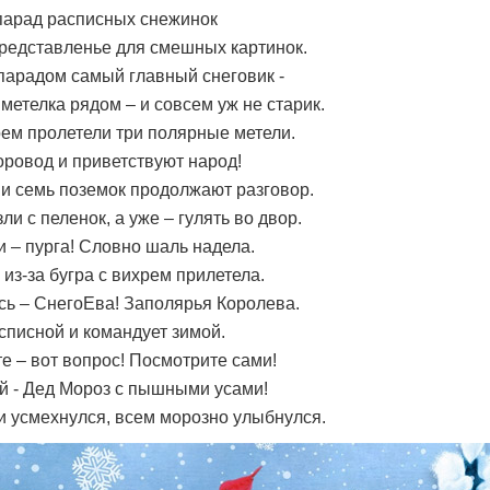
парад расписных снежинок
представленье для смешных картинок.
парадом самый главный снеговик -
 метелка рядом – и совсем уж не старик.
ем пролетели три полярные метели.
ровод и приветствуют народ!
и семь поземок продолжают разговор.
ли с пеленок, а уже – гулять во двор.
 – пурга! Словно шаль надела.
 из-за бугра с вихрем прилетела.
сь – СнегоЕва! Заполярья Королева.
списной и командует зимой.
те – вот вопрос! Посмотрите сами!
й - Дед Мороз с пышными усами!
и усмехнулся, всем морозно улыбнулся.