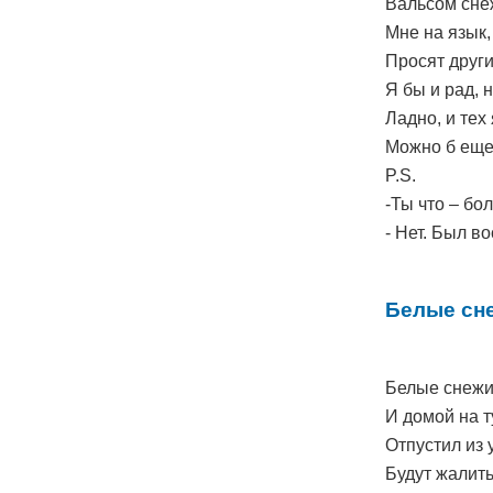
Вальсом снеж
Мне на язык,
Просят други
Я бы и рад, н
Ладно, и тех
Можно б еще
P.S.
-Ты что – бо
- Нет. Был в
Белые сн
Белые снежи
И домой на т
Отпустил из 
Будут жалить