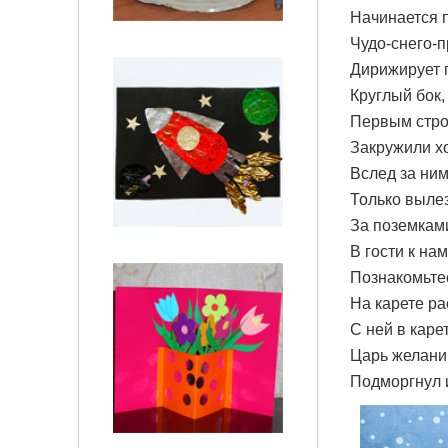
Начинается 
Чудо-снего-
Дирижирует 
Круглый бок,
Первым стро
Закружили хо
Вслед за ним
Только вылез
За поземками
В гости к нам
Познакомьте
На карете ра
С ней в каре
Царь желани
Подморгнул 