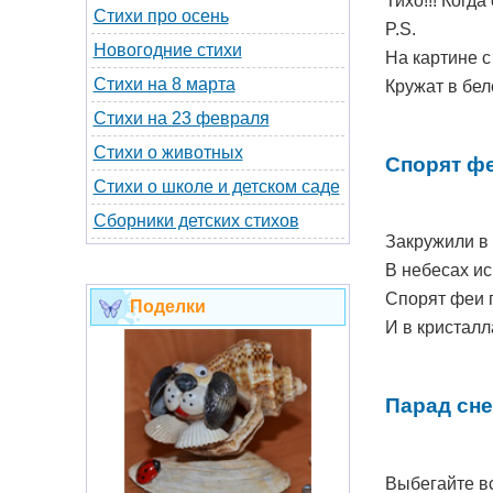
Тихо!!! Когд
Стихи про осень
P.S.
Новогодние стихи
На картине с
Стихи на 8 марта
Кружат в бел
Стихи на 23 февраля
Стихи о животных
Спорят фе
Стихи о школе и детском саде
Сборники детских стихов
Закружили в 
В небесах ис
Спорят феи п
Поделки
И в кристалл
Парад сн
Выбегайте вс