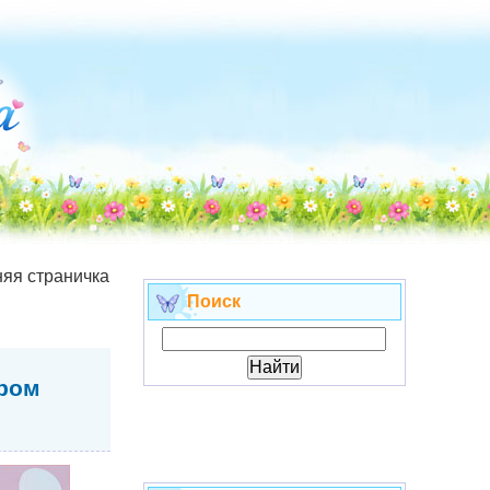
яя страничка
Поиск
бром