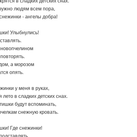
крятся в сладких детских снах.
ружно людям всем пора,
снежинки - ангелы добра!
шки! Улыбнулись!
ставлять.
жновопчелином
повторять.
дом, а морозом
тся опять.
жинки у меня в руках,
 лето в сладких детских снах.
тишки будут вспоминать,
пчелкам снежную кровать.
шки! Где снежинки!
подставлять.