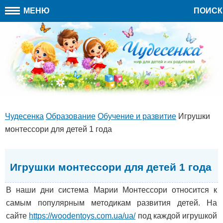
МЕНЮ
ПОИСК
Чудесенка
Образование
Обучение и развитие
Игрушки
монтессори для детей 1 года
Игрушки монтессори для детей 1 года
В наши дни система Марии Монтессори относится к
самым популярным методикам развития детей. На
сайте
https://woodentoys.com.ua/ua/
под каждой игрушкой