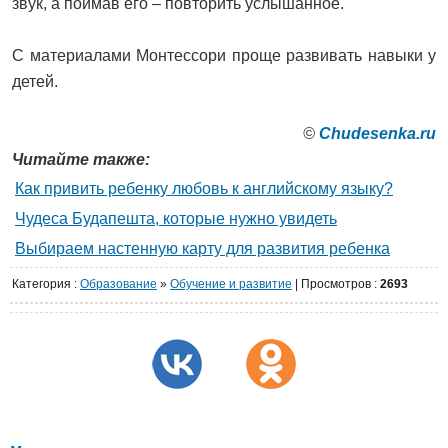
звук, а поймав его – повторить услышанное.
С материалами Монтессори проще развивать навыки у
детей.
©
Сhudesenka.ru
Читайте также:
Как привить ребенку любовь к английскому языку?
Чудеса Будапешта, которые нужно увидеть
Выбираем настенную карту для развития ребенка
Категория
:
Образование
»
Обучение и развитие
|
Просмотров
:
2693