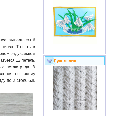
 нее выполняем 6
етель. То есть, в
ервом ряду свяжем
азуется 12 петель.
Рукоделие
-ю петлю ряда. В
ления по такому
ду по 2 столб.б.н.