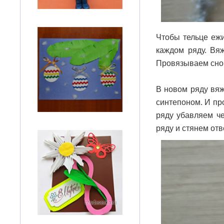
Чтобы тельце ежи
каждом ряду. Вяж
Провязываем снова
В новом ряду вяж
синтепоном. И пр
ряду убавляем че
ряду и стянем отв