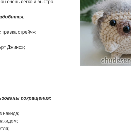
он очень легко и быстро.
надобится:
 травка стрейч»;
рт Джинс»;
ьзованы сокращения:
з накида;
накидом;
тля;