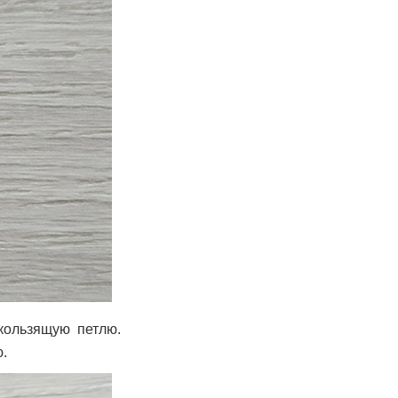
кользящую петлю.
.