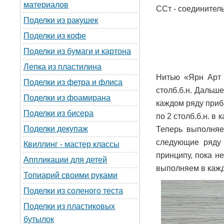
материалов
ССт - соединител
Поделки из ракушек
Поделки из кофе
Поделки из бумаги и картона
Лепка из пластилина
Нитью «Ярн Арт 
Поделки из фетра и флиса
столб.б.н. Дальше
Поделки из фоамирана
каждом ряду приб
Поделки из бисера
по 2 столб.б.н. в
Поделки декупаж
Теперь выполняе
следующие ряду
Квиллинг - мастер классы
принципу, пока не
Аппликации для детей
выполняем в кажд
Топиарий своими руками
Поделки из соленого теста
Поделки из пластиковых
бутылок