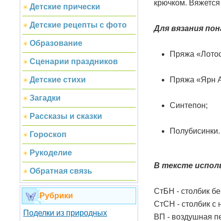
крючком. Вяжется 
Детские прически
Детские рецепты с фото
Для вязания по
Образование
Пряжа «Лотос
Сценарии праздников
Пряжа «Ярн А
Детские стихи
Загадки
Синтепон;
Рассказы и сказки
Полубисинки.
Гороскоп
Рукоделие
В тексте испол
Обратная связь
СтБН - столбик бе
Рубрики
СтСН - столбик с 
Поделки из природных
ВП - воздушная пе