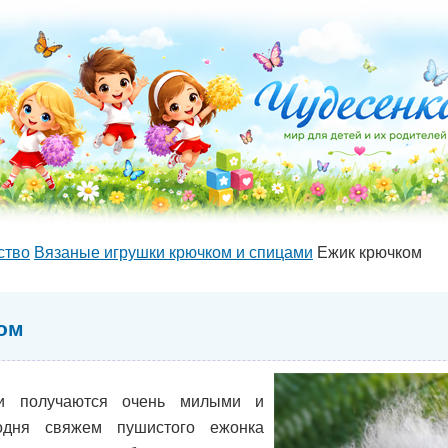
ство
Вязаные игрушки крючком и спицами
Ежик крючком
ом
ки получаются очень милыми и
одня свяжем пушистого ежонка