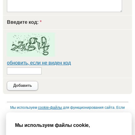
Введите код:
*
обновить, если не виден код
Добавить
Мы используем
cookie-файлы
для функционирования сайта. Если
Вас это не устраивает, пожалуйста, покиньте сайт.
Политика
конфиденциальности
Мы используем файлы cookie,
При использовании материалов активная гиперссылка на