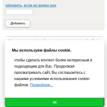
обновить, если не виден код
Добавить
Мы используем
cookie-файлы
для функционирования сайта. Если
Вас это не устраивает, пожалуйста, покиньте сайт.
Политика
Мы используем файлы cookie,
конфиденциальности
чтобы сделать контент более интересным и
При использовании материалов активная гиперссылка на
подходящим для Вас. Продолжая
Сhudesenka.ru обязательна. © 2010 - 2026
просматривать сайт, Вы соглашаетесь с
Копирование мастер-классов без согласования с
нашими условиями использования cookie-
администрацией сайта запрещено
файлов.
Подробнее...
ОК