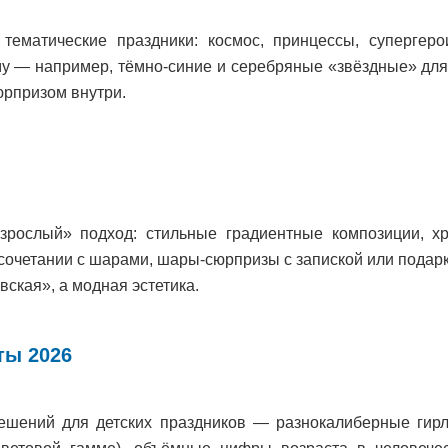
тематические праздники: космос, принцессы, супергер
у — например, тёмно-синие и серебряные «звёздные» дл
юрпризом внутри.
зрослый» подход: стильные градиентные композиции, 
сочетании с шарами, шары-сюрпризы с запиской или подарк
вская», а модная эстетика.
ы 2026
ешений для детских праздников — разнокалиберные гир