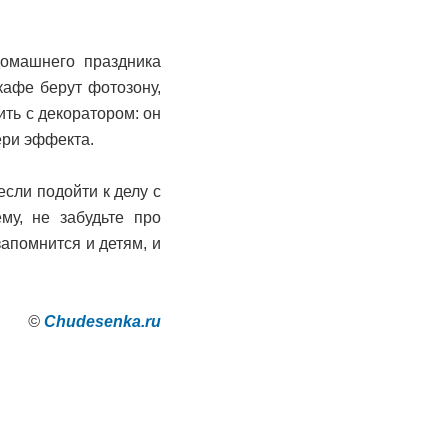
омашнего праздника
кафе берут фотозону,
ить с декоратором: он
ери эффекта.
сли подойти к делу с
му, не забудьте про
запомнится и детям, и
©
Сhudesenka.ru