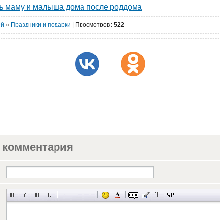
ть маму и малыша дома после роддома
ей
»
Праздники и подарки
|
Просмотров
:
522
 комментария