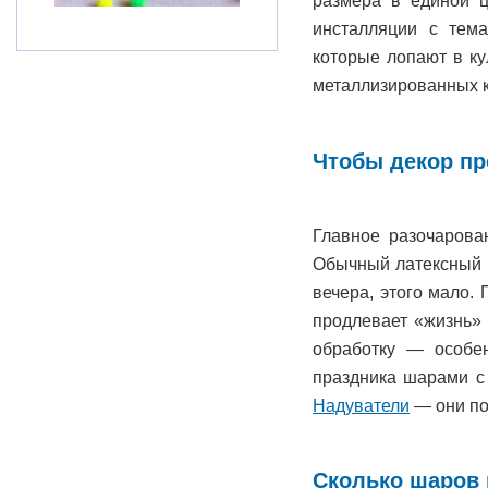
размера в единой ц
инсталляции с тем
которые лопают в к
металлизированных к
Чтобы декор пр
Главное разочарова
Обычный латексный ш
вечера, этого мало.
продлевает «жизнь» 
обработку — особен
праздника шарами с 
Надуватели
— они по
Сколько шаров