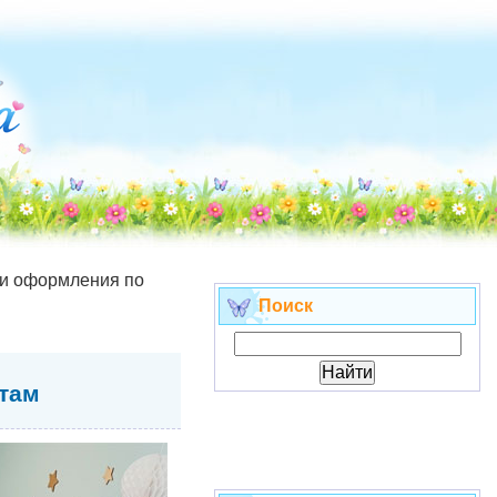
еи оформления по
Поиск
стам