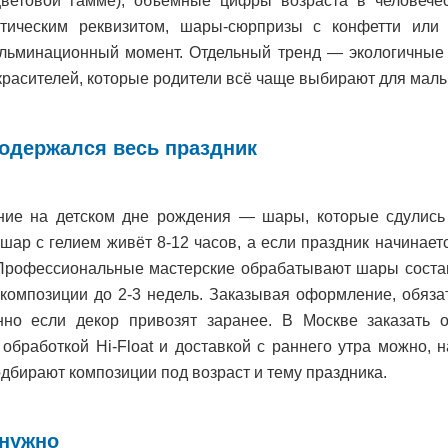
ветовой гамме), объёмные цифры возраста в человечес
атическим реквизитом, шары-сюрпризы с конфетти или 
ульминационный момент. Отдельный тренд — экологичные
расителей, которые родители всё чаще выбирают для мал
одержался весь праздник
ние на детском дне рождения — шары, которые сдулись 
ар с гелием живёт 8-12 часов, а если праздник начинаетс
 Профессиональные мастерские обрабатывают шары состав
композиции до 2-3 недель. Заказывая оформление, обяза
но если декор привозят заранее. В Москве заказать 
обработкой Hi-Float и доставкой с раннего утра можно, 
дбирают композиции под возраст и тему праздника.
 нужно