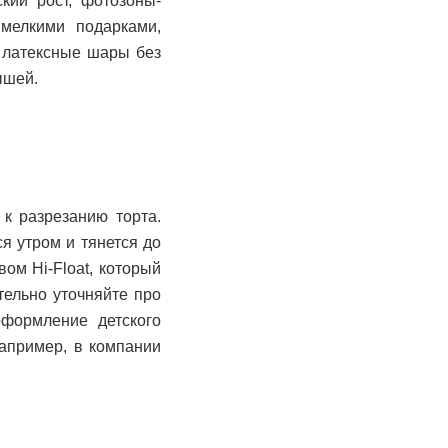
кий рост, фотозоны-
мелкими подарками,
 латексные шары без
ышей.
к разрезанию торта.
я утром и тянется до
ом Hi-Float, который
тельно уточняйте про
оформление детского
например, в компании