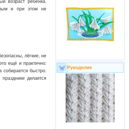
ый возраст ребёнка.
чным и при этом не
езопасны, лёгкие, не
это ещё и практично:
Рукоделие
а собирается быстро.
 празднике делается