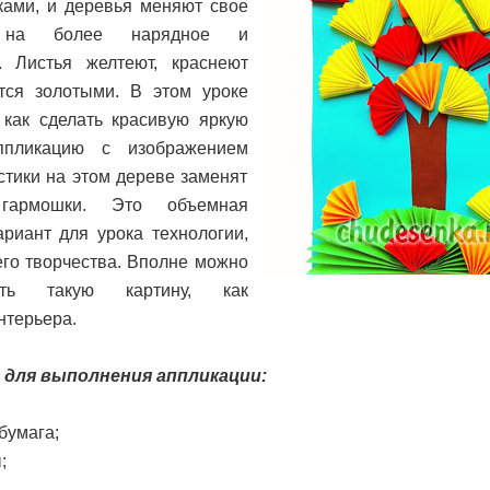
ками, и деревья меняют свое
о на более нарядное и
. Листья желтеют, краснеют
тся золотыми. В этом уроке
 как сделать красивую яркую
пликацию с изображением
стики на этом дереве заменят
гармошки. Это объемная
ариант для урока технологии,
го творчества. Вполне можно
вать такую картину, как
нтерьера.
для выполнения аппликации:
бумага;
;