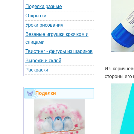
Поделки разные
Открытки
Уроки рисования
Вязаные игрушки крючком и
спицами
Твистинг - фигуры из шариков
Вырежи и склей
Из коричнев
Раскраски
стороны его
Поделки