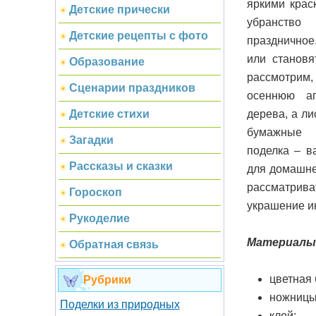
яркими крас
Детские прически
убранств
Детские рецепты с фото
праздничное
или становя
Образование
рассмотрим,
Сценарии праздников
осеннюю ап
дерева, а ли
Детские стихи
бумажные 
Загадки
поделка – в
Рассказы и сказки
для домашне
рассматри
Гороскоп
украшение и
Рукоделие
Материалы 
Обратная связь
цветная 
Рубрики
ножницы
Поделки из природных
клей;