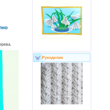
пно
ерева.
Рукоделие