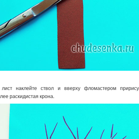
 лист наклейте ствол и вверху фломастером пририсуй
лее раскидистая крона.