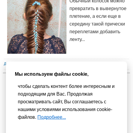
Обычный колосок можно
превратить в вывернутое
плетение, а если еще в
середину такой прически
переплетами добавить
ленту...
Детские прически
| Просмотров : 8327 | Комментарии :
1
Мы используем файлы cookie,
1
2
3
4
чтобы сделать контент более интересным и
подходящим для Вас. Продолжая
Мы используем
cookie-файлы
для функционирования сайта. Если
просматривать сайт, Вы соглашаетесь с
Вас это не устраивает, пожалуйста, покиньте сайт.
Политика
нашими условиями использования cookie-
конфиденциальности
файлов.
Подробнее...
При использовании материалов активная гиперссылка на
Сhudesenka.ru обязательна. © 2010 - 2026