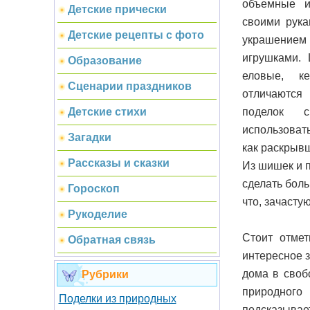
объемные и
Детские прически
своими рука
Детские рецепты с фото
украшение
игрушками.
Образование
еловые, к
Сценарии праздников
отличаются
поделок 
Детские стихи
использоват
Загадки
как раскрыв
Рассказы и сказки
Из шишек и п
сделать бол
Гороскоп
что, зачасту
Рукоделие
Стоит отмет
Обратная связь
интересное з
дома в своб
Рубрики
природного
Поделки из природных
подсказывае