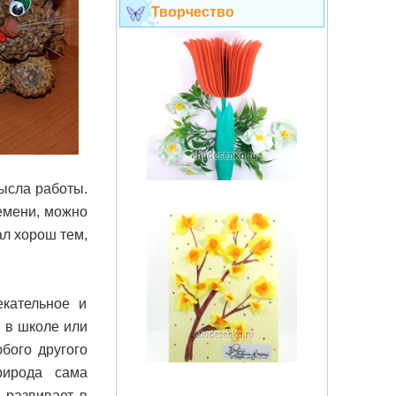
Творчество
ысла работы.
ремени, можно
л хорош тем,
екательное и
, в школе или
бого другого
рирода сама
 развивает в