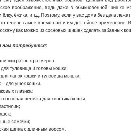
еское воображение, ведь даже в обыкновенной шишке м
, ёлку, ёжика, и т.д. Поэтому, если у вас дома без дела лежа
 то теперь самое время найти им достойное применение! В
асскажу как можно из сосновых шишек сделать забавных ко
 нам потребуется:
 шишки разных размеров:
– для туловища и головы кошки;
– для лапок кошки и туловища мышки;
х – для ушек кошки.
иковых глазика;
 сосновая веточка для хвостика кошки;
ластилин;
ошек;
нные семечки;
ская щетка с длинным ворсом.