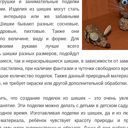
грушки и занимательные поделки
ми. Изделия из шишек могут стать
м интерьера или же забавными
 Шишки бывают разные: сосновые,
едровые, пихтовые. Также они
 по величине, виду и форме. Для
своими руками лучше всего
ь шишки разных размеров, подойдут
шиеся, так и нераскрывшиеся шишки, в зависимости от зам
ластилина, при наличии фантазии и чуточки свободного в
ьшое количество поделок. Также данный природный материа
ю, не требует окраски или другой дополнительной обработки.
ить, что создание поделок из шишек – это очень увл
анятие. Эти поделки можно делать с детьми в детском саду
одное время. Изготавливая поделки из шишек, да и из лю
 материала, ребёнок чувствует красоту природы и п
т ему идеи художественных образов. Данный вид работы