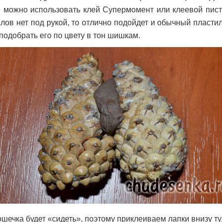
 можно использовать клей Супермомент или клеевой писто
лов нет под рукой, то отлично подойдет и обычный пластил
подобрать его по цвету в тон шишкам.
шечка будет «сидеть», поэтому приклеиваем лапки внизу т