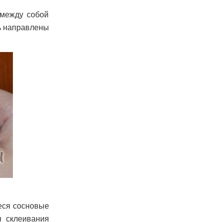
между собой
ь направлены
еся сосновые
я склеивания