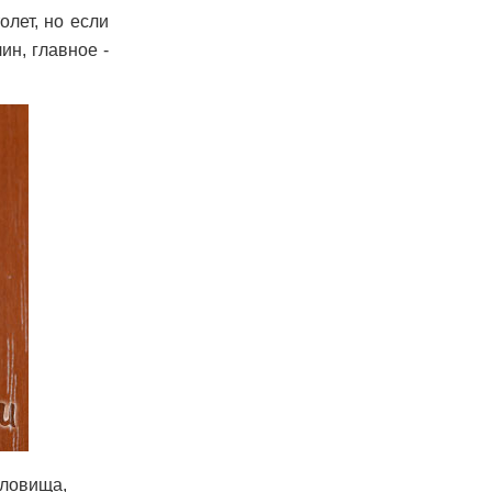
лет, но если
ин, главное -
уловища,