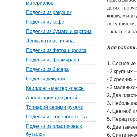
материалов
детях творч
Поделки из ракушек
кошку, мышку
Поделки из кофе
лесу шишки,
Поделки из бумаги и картона
– классе я р
Лепка из пластилина
Для работы
Поделки из фетра и флиса
Поделки из фоамирана
1. Сосновые
Поделки из бисера
- 2 крупных 
Поделки декупаж
- 3 средних 
- 2 маленьки
Квиллинг - мастер классы
2. Два пласт
Аппликации для детей
3. Небольшая
Топиарий своими руками
4. Цветной п
Поделки из соленого теста
5. Перец гор
Поделки из пластиковых
6. Две тыкве
бутылок
6. Синтетиче