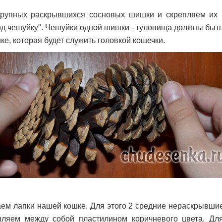
крупных раскрывшихся сосновых шишки и скрепляем их 
од чешуйку". Чешуйки одной шишки - туловища должны быт
ке, которая будет служить головкой кошечки.
аем лапки нашей кошке. Для этого 2 средние нераскрывши
ляем между собой пластилином коричневого цвета. Дл