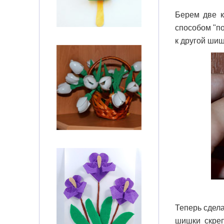
Берем две 
способом "п
к другой шиш
Теперь сдел
шишки скреп