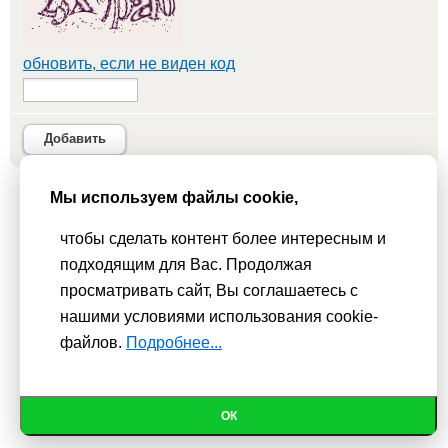
обновить, если не виден код
Добавить
Мы используем файлы cookie,
Мы используем
cookie-файлы
для функционирования сайта. Если
чтобы сделать контент более интересным и
Вас это не устраивает, пожалуйста, покиньте сайт.
Политика
подходящим для Вас. Продолжая
конфиденциальности
просматривать сайт, Вы соглашаетесь с
При использовании материалов активная гиперссылка на
нашими условиями использования cookie-
Сhudesenka.ru обязательна. © 2010 - 2026
файлов.
Подробнее...
ОК