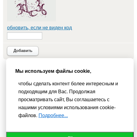
обновить, если не виден код
Добавить
Мы используем файлы cookie,
Мы используем
cookie-файлы
для функционирования сайта. Если
Вас это не устраивает, пожалуйста, покиньте сайт.
Политика
чтобы сделать контент более интересным и
конфиденциальности
подходящим для Вас. Продолжая
При использовании материалов активная гиперссылка на
просматривать сайт, Вы соглашаетесь с
Сhudesenka.ru обязательна. © 2010 - 2026
нашими условиями использования cookie-
файлов.
Подробнее...