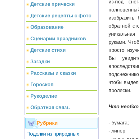
из-под сне
Детские прически
полноценны
Детские рецепты с фото
изобразить 
обратной ст
Образование
уникальная
Сценарии праздников
руками. Что
просто изуч
Детские стихи
Вы увидит
Загадки
впоследств
Рассказы и сказки
подснежнико
чтобы выдели
Гороскоп
пролески.
Рукоделие
Что необхо
Обратная связь
- бумага;
Рубрики
- линер;
Поделки из природных
- зеленые ка