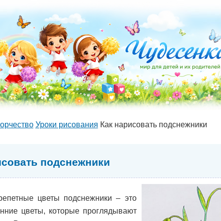
орчество
Уроки рисования
Как нарисовать подснежники
исовать подснежники
епетные цветы подснежники – это
нние цветы, которые проглядывают