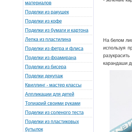
материалов
Поделки из ракушек
Поделки из кофе
Поделки из бумаги и картона
Лепка из пластилина
На белом лис
используя п
Поделки из фетра и флиса
разукрасит
Поделки из фоамирана
карандаши дв
Поделки из бисера
Поделки декупаж
Квиллинг - мастер классы
Аппликации для детей
Топиарий своими руками
Поделки из соленого теста
Поделки из пластиковых
бутылок