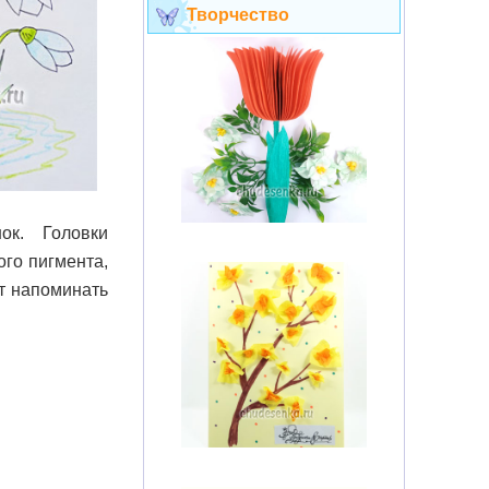
Творчество
ок. Головки
го пигмента,
ут напоминать