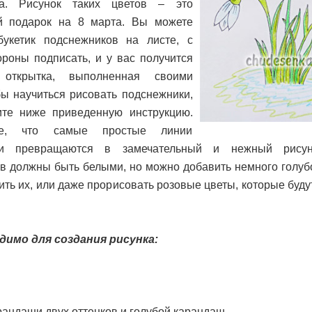
га. Рисунок таких цветов – это
й подарок на 8 марта. Вы можете
букетик подснежников на листе, с
ороны подписать, и у вас получится
 открытка, выполненная своими
бы научиться рисовать подснежники,
ите ниже приведенную инструкцию.
е, что самые простые линии
ии превращаются в замечательный и нежный рисун
в должны быть белыми, но можно добавить немного голубо
ть их, или даже прорисовать розовые цветы, которые буд
димо для создания рисунка:
рандаши двух оттенков и голубой карандаш.