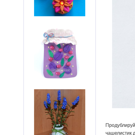
Продублиру
чашелистик д