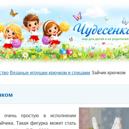
ство
Вязаные игрушки крючком и спицами
Зайчик крючком
чком
м очень простую в исполнении
айчика. Такая фигурка может стать