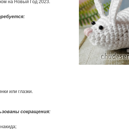
ом на Новый Год 2023.
требуется:
нки или глазки.
ьзованы сокращения:
 накида;