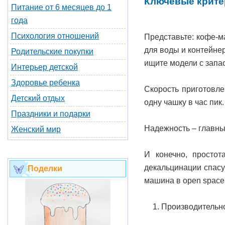
Ключевые крите
Питание от 6 месяцев до 1
года
Психология отношений
Представьте: кофе-м
для воды и контейнер
Родительские покупки
ищите модели с запа
Интерьер детской
Здоровье ребенка
Скорость приготовле
Детский отдых
одну чашку в час пик.
Праздники и подарки
Надежность – главный
Женский мир
И конечно, простот
декальцинации спасу
Поделки
машина в open space
Производительно