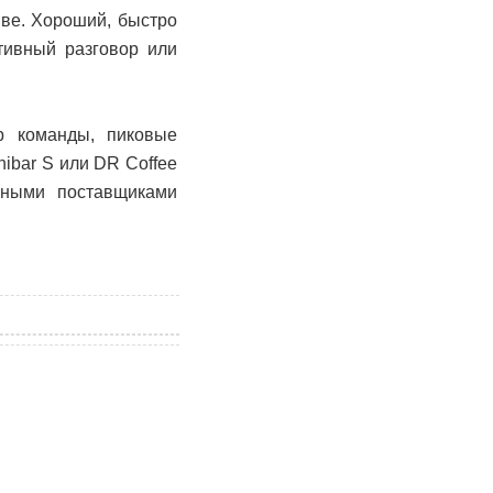
иве. Хороший, быстро
тивный разговор или
р команды, пиковые
nibar S или DR Coffee
жными поставщиками