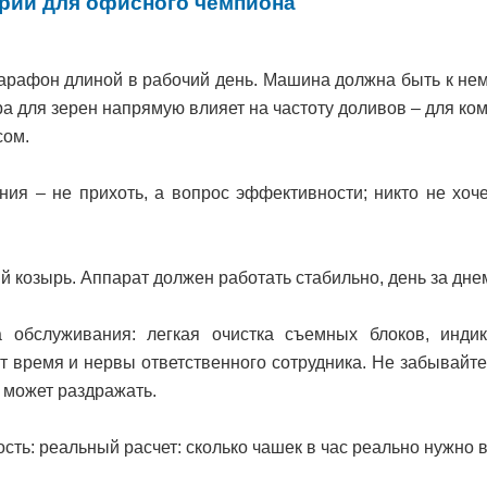
рии для офисного чемпиона
арафон длиной в рабочий день. Машина должна быть к нем
а для зерен напрямую влияет на частоту доливов – для ко
сом.
ния – не прихоть, а вопрос эффективности; никто не хоче
 козырь. Аппарат должен работать стабильно, день за днем
а обслуживания: легкая очистка съемных блоков, инди
т время и нервы ответственного сотрудника. Не забывайте
 может раздражать.
сть: реальный расчет: сколько чашек в час реально нужно 