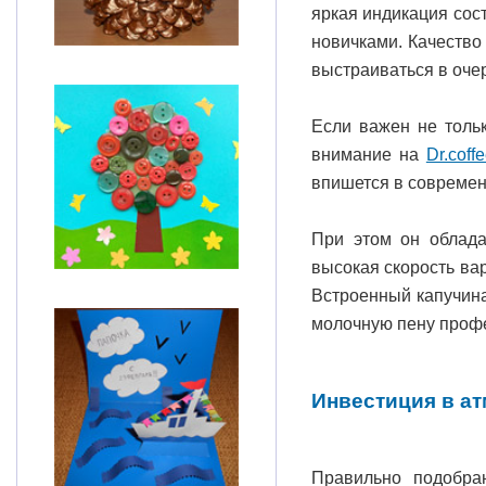
яркая индикация сос
новичками. Качество 
выстраиваться в оче
Если важен не тольк
внимание на
Dr.coff
впишется в совреме
При этом он облада
высокая скорость вар
Встроенный капучина
молочную пену профе
Инвестиция в а
Правильно подобра