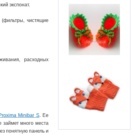
кий экспонат.
и (фильтры, чистящие
живания, расходных
roxima Minibar S
. Ее
е займет много места
ез понятную панель и