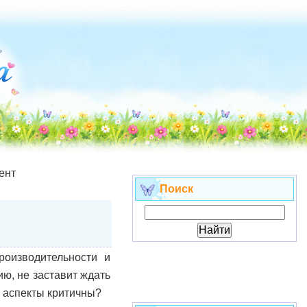
ент
Поиск
оизводительности и
ю, не заставит ждать
е аспекты критичны?