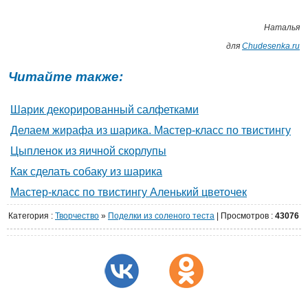
Наталья
для
Сhudesenka.ru
Читайте также:
Шарик декорированный салфетками
Делаем жирафа из шарика. Мастер-класс по твистингу
Цыпленок из яичной скорлупы
Как сделать собаку из шарика
Мастер-класс по твистингу Аленький цветочек
Категория
:
Творчество
»
Поделки из соленого теста
|
Просмотров
:
43076