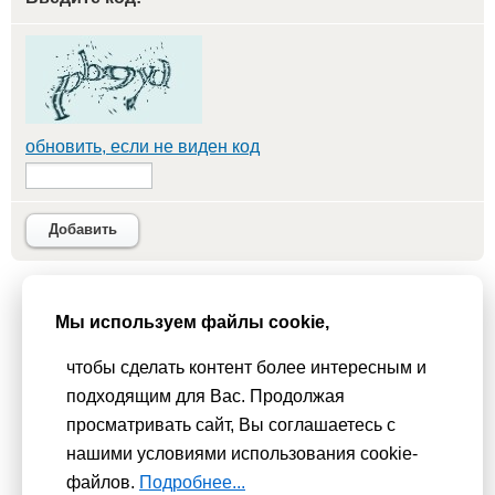
обновить, если не виден код
Добавить
Мы используем
cookie-файлы
для функционирования сайта. Если
Мы используем файлы cookie,
Вас это не устраивает, пожалуйста, покиньте сайт.
Политика
чтобы сделать контент более интересным и
конфиденциальности
подходящим для Вас. Продолжая
При использовании материалов активная гиперссылка на
просматривать сайт, Вы соглашаетесь с
Сhudesenka.ru обязательна. © 2010 - 2026
нашими условиями использования cookie-
файлов.
Подробнее...