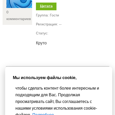
Цитата
0
Группа: Гости
комментариев
Регистрация: --
Статус:
Круто
Мы используем
cookie-файлы
для функционирования сайта. Если
Мы используем файлы cookie,
Вас это не устраивает, пожалуйста, покиньте сайт.
Политика
конфиденциальности
чтобы сделать контент более интересным и
При использовании материалов активная гиперссылка на
подходящим для Вас. Продолжая
Сhudesenka.ru обязательна. © 2010 - 2026
просматривать сайт, Вы соглашаетесь с
Копирование мастер-классов без согласования с
нашими условиями использования cookie-
администрацией сайта запрещено
файлов.
Подробнее...