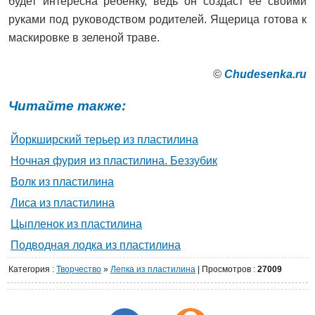
будет интересна ребенку, ведь он создаст ее своими
руками под руководством родителей. Ящерица готова к
маскировке в зеленой траве.
©
Сhudesenka.ru
Читайте также:
Йоркширский терьер из пластилина
Ночная фурия из пластилина. Беззубик
Волк из пластилина
Лиса из пластилина
Цыпленок из пластилина
Подводная лодка из пластилина
Категория
:
Творчество
»
Лепка из пластилина
|
Просмотров
:
27009