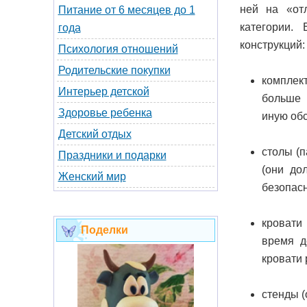
ней на «от
Питание от 6 месяцев до 1
категории.
года
конструкций:
Психология отношений
Родительские покупки
комплек
Интерьер детской
больше 
Здоровье ребенка
иную обс
Детский отдых
столы (п
Праздники и подарки
(они до
Женский мир
безопасн
кровати
Поделки
время д
кровати 
стенды (