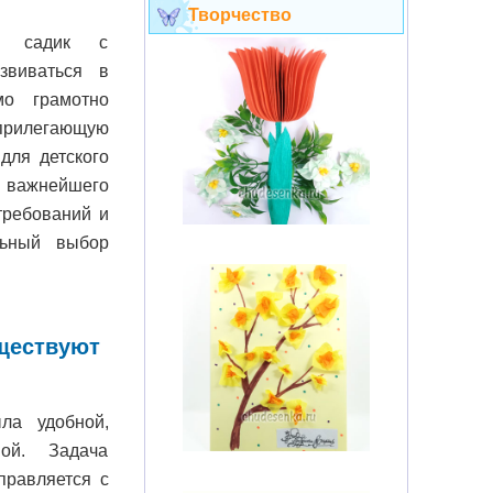
Творчество
в садик с
звиваться в
мо грамотно
 прилегающую
для детского
 важнейшего
требований и
льный выбор
уществуют
ла удобной,
вой. Задача
правляется с