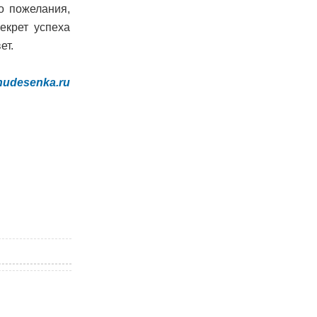
о пожелания,
екрет успеха
ет.
udesenka.ru