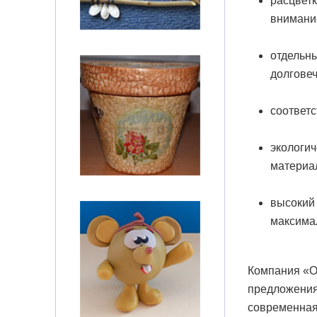
расцвет
внимание
отдель
долгове
соответс
экологи
материал
высокий
максима
Компания «О
предложения
современная