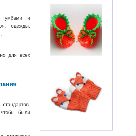
, тумбами и
ря, одежды,
.
но для всех
пания
тандартов.
 чтобы были