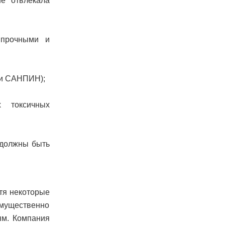
е отвлекала
 прочными и
 и САНПИН);
х токсичных
 должны быть
тя некоторые
имущественно
ям. Компания