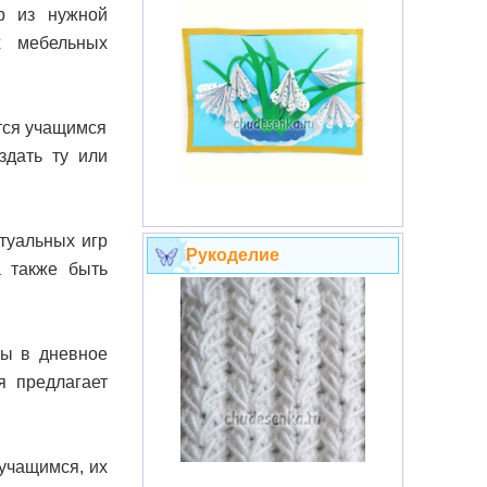
р из нужной
х мебельных
тся учащимся
здать ту или
ктуальных игр
Рукоделие
а также быть
бы в дневное
я предлагает
учащимся, их