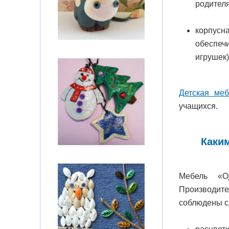
родител
корпус
обеспеч
игрушек)
Детская меб
учащихся.
Каки
Мебель «О
Производит
соблюдены с