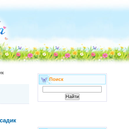
ик
Поиск
 садик