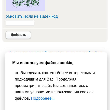
обновить, если не виден код
Добавить
Мы используем
cookie-файлы
для функционирования сайта. Если
Вас это не устраивает, пожалуйста, покиньте сайт.
Политика
Мы используем файлы cookie,
конфиденциальности
чтобы сделать контент более интересным и
При использовании материалов активная гиперссылка на
подходящим для Вас. Продолжая
Сhudesenka.ru обязательна. © 2010 - 2026
просматривать сайт, Вы соглашаетесь с
Копирование мастер-классов без согласования с
нашими условиями использования cookie-
администрацией сайта запрещено
файлов.
Подробнее...