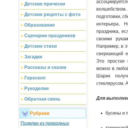
ассоциируе
Детские прически
волшебством
Детские рецепты с фото
подготовки, с
интерьера. 
Образование
праздника, ес
Сценарии праздников
своими рукам
Например, в э
Детские стихи
сверкающий е
Загадки
Это простая 
Рассказы и сказки
можно в любой
Шарик получ
Гороскоп
стеклярусом. А
Рукоделие
Для выполне
Обратная связь
бусины и п
Рубрики
Поделки из природных
термоклей