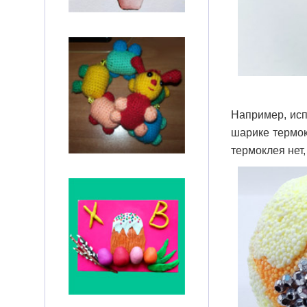
Например, исп
шарике термок
термоклея нет,