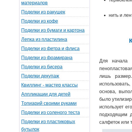
материалов
Поделки из ракушек
нить и лен
Поделки из кофе
Поделки из бумаги и картона
Лепка из пластилина
Поделки из фетра и флиса
Поделки из фоамирана
Для начала 
Поделки из бисера
пенопластовая
Поделки декупаж
лишь размер
использовать,
Квиллинг - мастер классы
основа, выпо
Аппликации для детей
было утилизир
Топиарий своими руками
использует ег
Поделки из соленого теста
подходящим д
Поделки из пластиковых
салфеток или 
бутылок