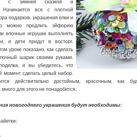
тся с зимней сказкой и
. Начинается все с плотной
бора подарков, украшения елки и
Но можно продлить эйфорию
ли елочные игрушки выполнять
и, и дети придут в восторг.
том уроке показано, как сделать
лочный шарик своими руками.
поделка, и вы убедитесь, что
 момент сделать целый набор.
ится действительно достойным, красочным, как бу
 много для этого не понадобится.
ния новогоднего украшения будут необходимы:
айетки;
;