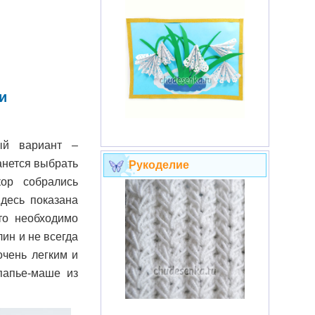
и
ый вариант –
анется выбрать
Рукоделие
ор собрались
Здесь показана
то необходимо
ин и не всегда
очень легким и
папье-маше из