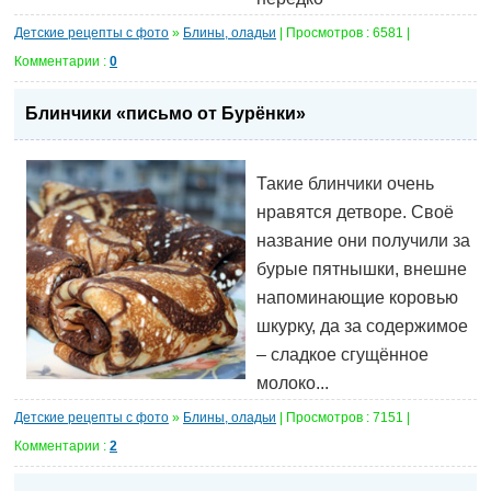
Детские рецепты с фото
»
Блины, оладьи
| Просмотров : 6581 |
Комментарии :
0
Блинчики «письмо от Бурёнки»
Такие блинчики очень
нравятся детворе. Своё
название они получили за
бурые пятнышки, внешне
напоминающие коровью
шкурку, да за содержимое
– сладкое сгущённое
молоко...
Детские рецепты с фото
»
Блины, оладьи
| Просмотров : 7151 |
Комментарии :
2