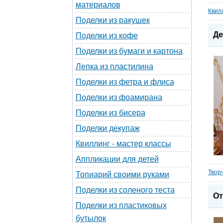
материалов
Квилл
Поделки из ракушек
Де
Поделки из кофе
Поделки из бумаги и картона
Лепка из пластилина
Поделки из фетра и флиса
Поделки из фоамирана
Поделки из бисера
Поделки декупаж
Квиллинг - мастер классы
Аппликации для детей
Твор
Топиарий своими руками
Поделки из соленого теста
От
Поделки из пластиковых
бутылок