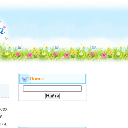
Поиск
сех
я
ки.