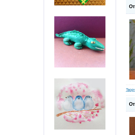
От
Твор
От