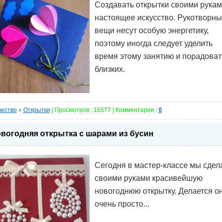
Создавать открытки своими рукам
настоящее искусство. Рукотворн
вещи несут особую энергетику,
поэтому иногда следует уделить
время этому занятию и порадоват
близких.
чество
»
Открытки
| Просмотров : 16577 | Комментарии :
0
вогодняя открытка с шарами из бусин
Сегодня в мастер-классе мы сдел
своими руками красивейшую
новогоднюю открытку. Делается о
очень просто...