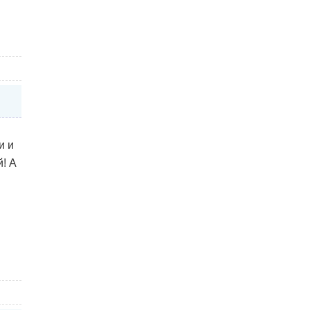
и и
й! А