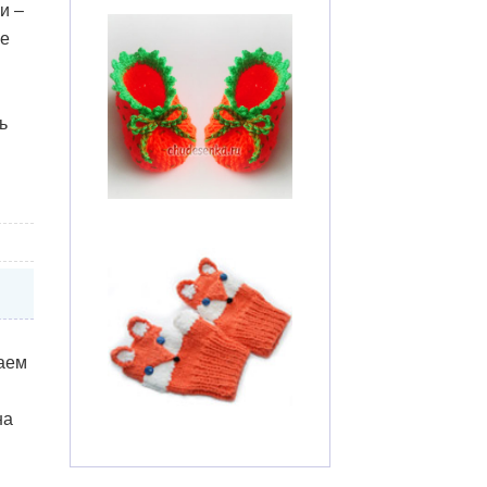
и –
ые
ь
аем
на