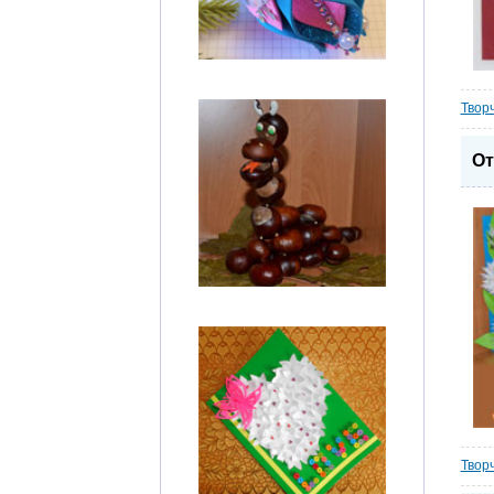
Твор
От
Твор