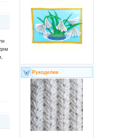
ля
дям
,
Рукоделие