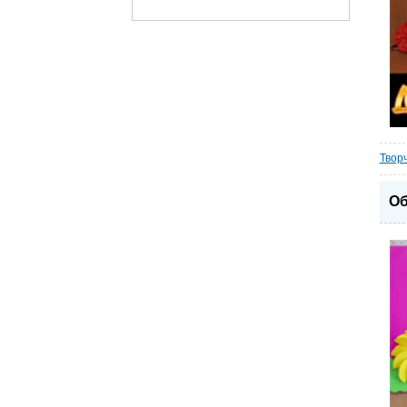
Твор
Об