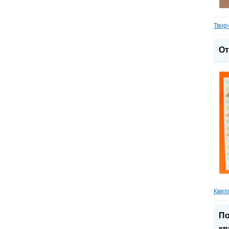
Твор
От
Квилл
По
кв