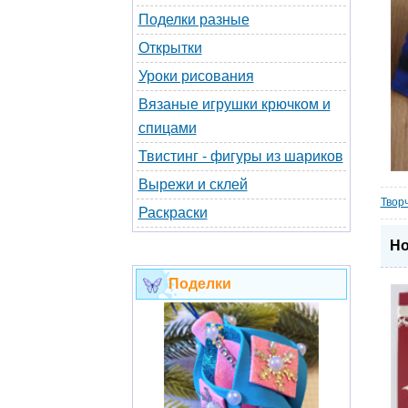
Поделки разные
Открытки
Уроки рисования
Вязаные игрушки крючком и
спицами
Твистинг - фигуры из шариков
Вырежи и склей
Твор
Раскраски
Но
Поделки