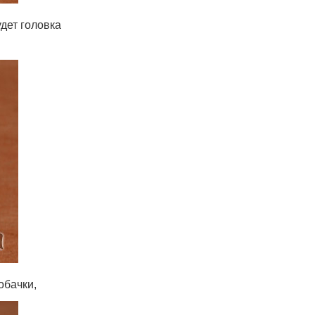
дет головка
обачки,