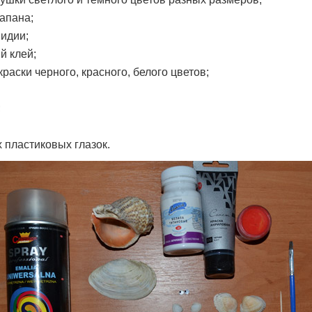
рапана;
мидии;
й клей;
краски черного, красного, белого цветов;
;
х пластиковых глазок.