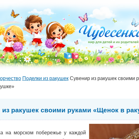
орчество
Поделки из ракушек
Сувенир из ракушек своими 
кушке»
 из ракушек своими руками «Щенок в рак
а на морском побережье у каждой