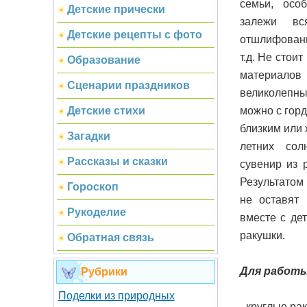
семьи, особ
Детские прически
залежи вс
Детские рецепты с фото
отшлифованн
т.д. Не стои
Образование
материало
Сценарии праздников
великолепны
можно с гор
Детские стихи
близким или 
Загадки
летних сол
Рассказы и сказки
сувенир из 
Результатом
Гороскоп
не оставят
Рукоделие
вместе с де
ракушки.
Обратная связь
Для работы
Рубрики
Поделки из природных
- круглые ра