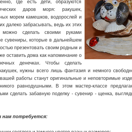
енно, где есть дети, образуются
яческих даров моря: ракушек,
ых морем камешков, водорослей и
т их далеко забрасывать, ведь их этих
в можно сделать своими руками
е сувениры, которые в дальнейшем
достью презентовать своим родным и
же оставить дома как напоминание о
нечных денечках. Чтобы сделать
ракушек, нужны всего лишь фантазия и немного свободн
 вашей работы станут оригинальные и неповторимые изде
 никого равнодушными. В этом мастер-классе предлага
тьми сделать забавную поделку - сувенир - щенка, выгля
 нам потребуется:
кушки светлого и темного цветов разных размеров;