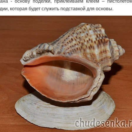
ана - основу поделки, приклеиваем клеем – пистолето
ии, которая будет служить подставкой для основы.