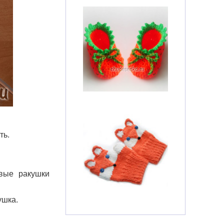
ть.
овые ракушки
ушка.