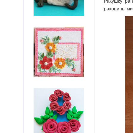
Ракушку рап
раковины мид