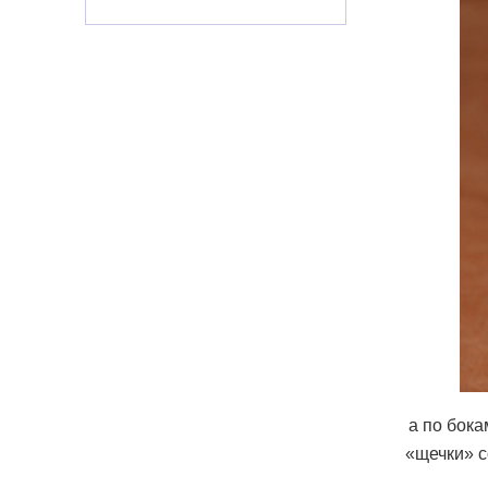
а по бока
«щечки» с