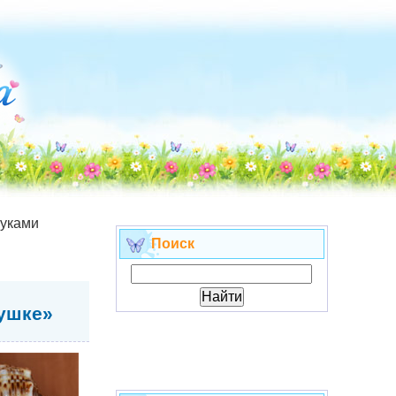
руками
Поиск
ушке»