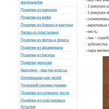
материалов
- 1 ракушка 
Поделки из ракушек
- 1 ракушка 
Поделки из кофе
- силиконовы
Поделки из бумаги и картона
- акриловые 
- кисть;
Лепка из пластилина
- лак – спрей
Поделки из фетра и флиса
- зубочистка;
Поделки из фоамирана
- пара мелки
Поделки из бисера
Поделки декупаж
Квиллинг - мастер классы
Аппликации для детей
Топиарий своими руками
Поделки из соленого теста
Поделки из пластиковых
бутылок