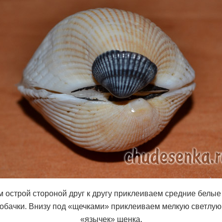
м острой стороной друг к другу приклеиваем средние белые
обачки. Внизу под «щечками» приклеиваем мелкую светлую
«язычек» щенка.