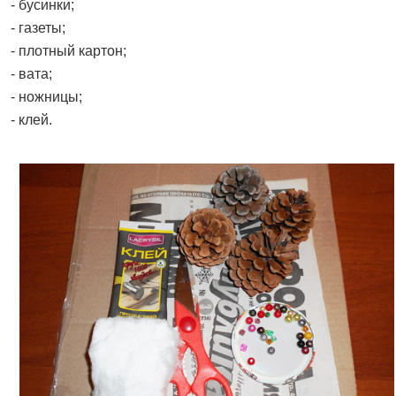
- бусинки;
- газеты;
- плотный картон;
- вата;
- ножницы;
- клей.