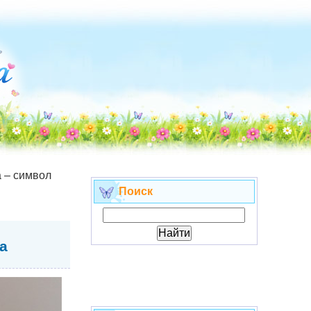
 – символ
Поиск
а