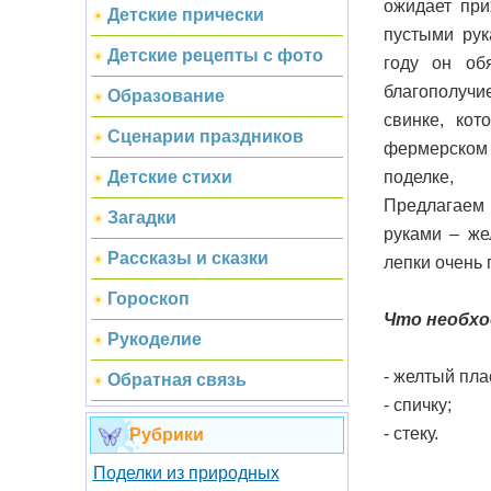
ожидает при
Детские прически
пустыми рук
Детские рецепты с фото
году он об
благополучие
Образование
свинке, кот
Сценарии праздников
фермерском
поделке, 
Детские стихи
Предлагаем 
Загадки
руками – же
Рассказы и сказки
лепки очень 
Гороскоп
Что необхо
Рукоделие
- желтый пла
Обратная связь
- спичку;
- стеку.
Рубрики
Поделки из природных