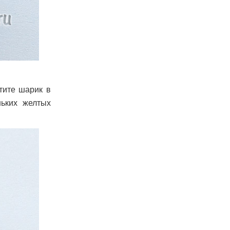
тите шарик в
ньких желтых