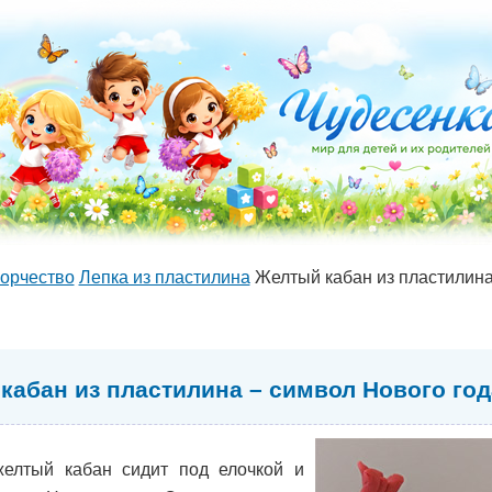
орчество
Лепка из пластилина
Желтый кабан из пластилина
кабан из пластилина – символ Нового год
елтый кабан сидит под елочкой и