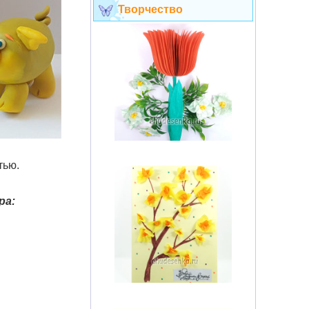
Творчество
тью.
ра: