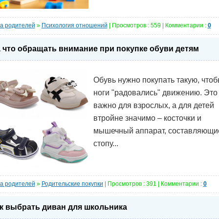
а родителей
»
Психология отношений
| Просмотров : 559 | Комментарии :
0
 что обращать внимание при покупке обуви детям
Обувь нужно покупать такую, что
ноги "радовались" движению. Это
важно для взрослых, а для детей
втройне значимо – косточки и
мышечный аппарат, составляющи
стопу...
а родителей
»
Родительские покупки
| Просмотров : 391 | Комментарии :
0
к выбрать диван для школьника