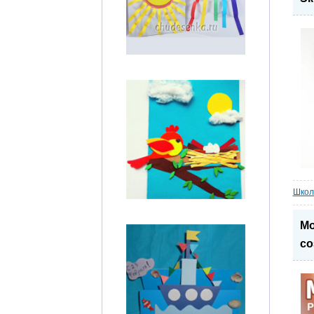
Школ
Мо
со