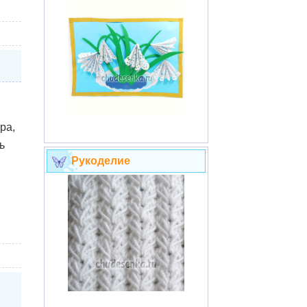
ра,
ь
Рукоделие