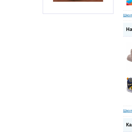
Школ
На
Школ
Ка