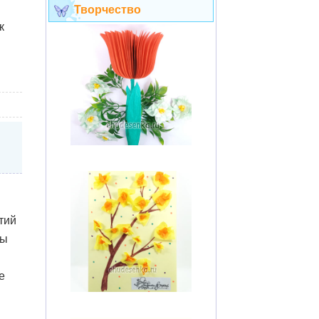
Творчество
к
тий
ды
е