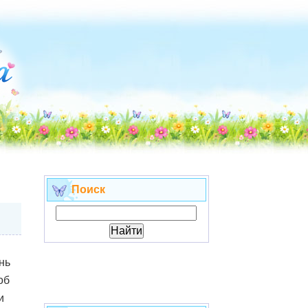
Поиск
нь
об
и