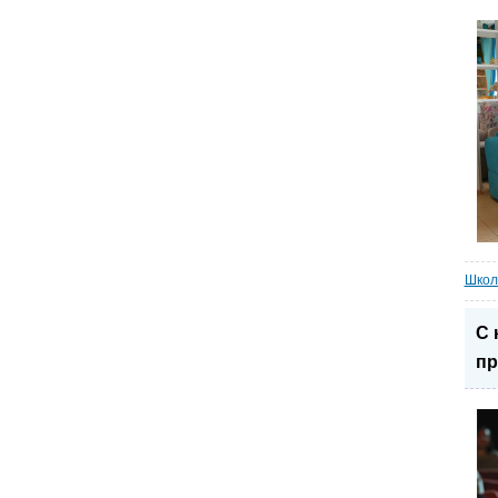
Школ
С 
пр