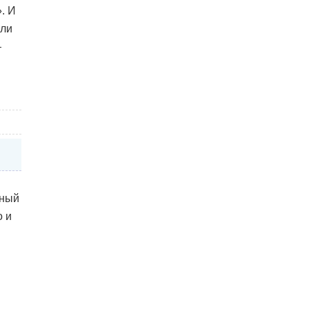
. И
или
—
жный
о и