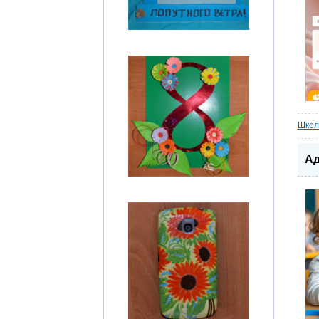
Школ
Ад