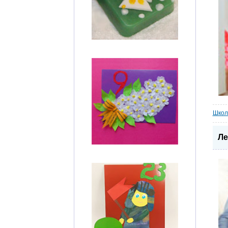
Школ
Ле