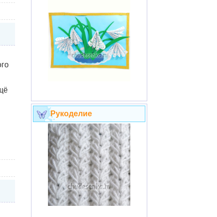
ого
щё
Рукоделие