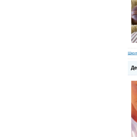
Школ
Де