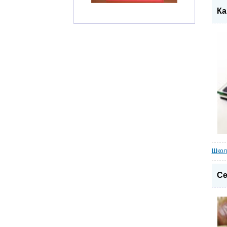
Ка
Школ
Се