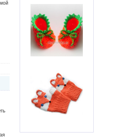
амой
еть
ая