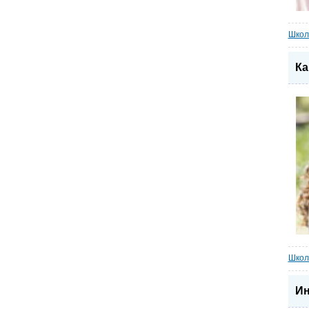
Школ
Ка
Школ
Ин