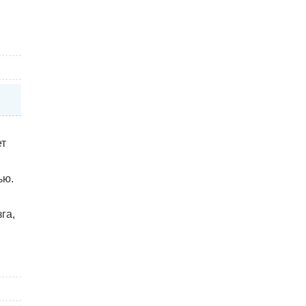
ет
ью.
га,