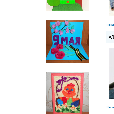
Школ
«Д
Школ