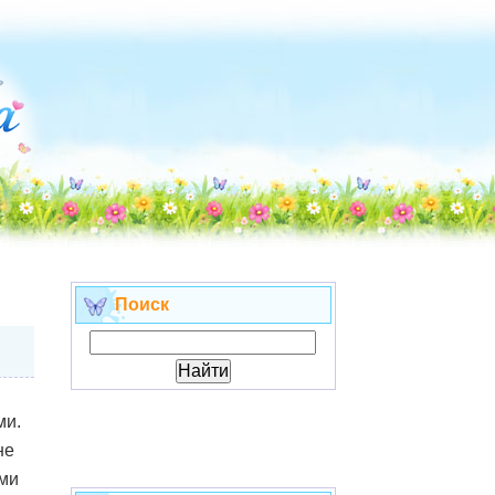
Поиск
ми.
не
ми