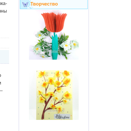
ка-
Творчество
чны
о
и
 –