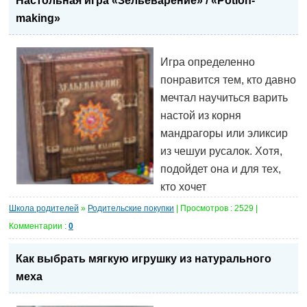
Настольная игра «Зельеварение» / «Potion-
making»
Игра определенно
понравится тем, кто давно
мечтал научиться варить
настой из корня
мандрагоры или эликсир
из чешуи русалок. Хотя,
подойдет она и для тех,
кто хочет
Школа родителей
»
Родительские покупки
| Просмотров : 2529 |
Комментарии :
0
Как выбрать мягкую игрушку из натурального
меха