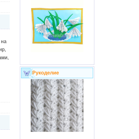
 на
ир,
ами,
Рукоделие