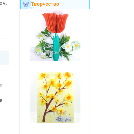
ом.
Творчество
о
е