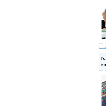
Школ
Го
ин