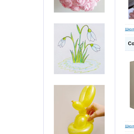
Школ
Со
Школ