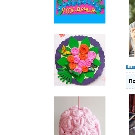
Школ
По