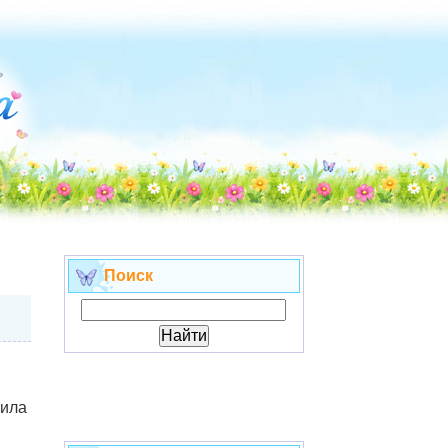
Поиск
жила