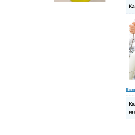
Ка
Школ
Ка
ин