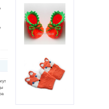
у
е
гут
ды
ра