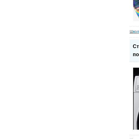
Школ
Ст
по