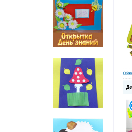
Обра
Де