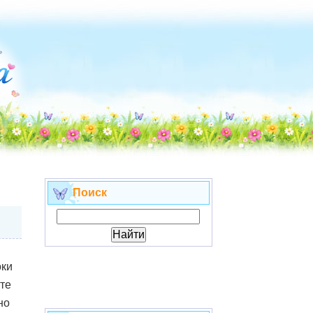
Поиск
оки
те
но