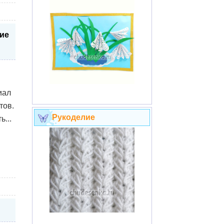
ие
иал
тов.
Рукоделие
...