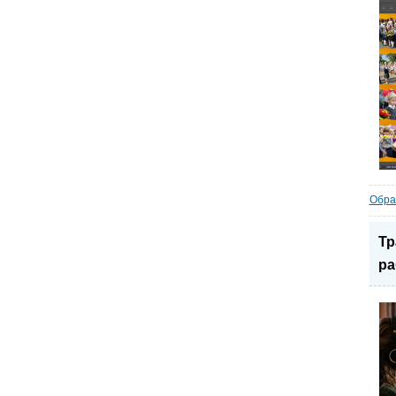
Обра
Тр
ра