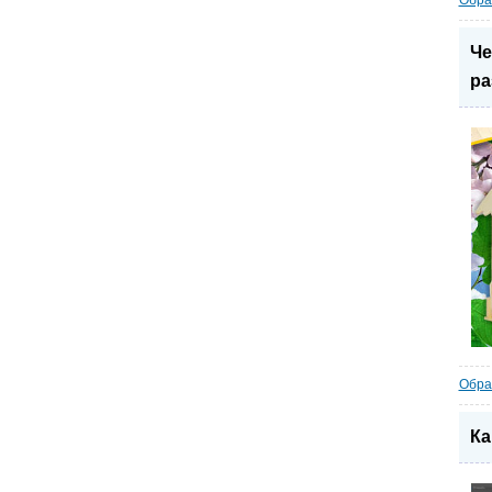
Обра
Че
ра
Обра
Ка