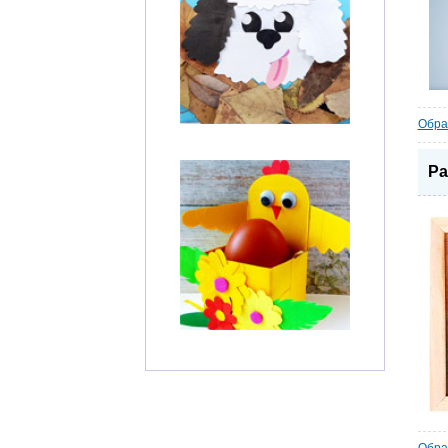
Обра
Ра