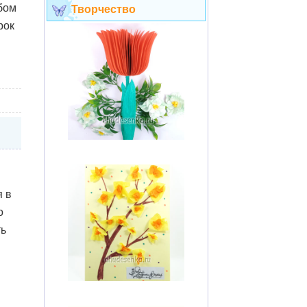
бом
Творчество
рок
 в
о
ть