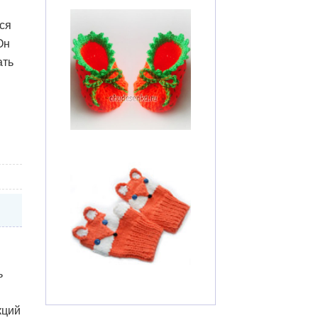
ся
Он
ать
ь
кций