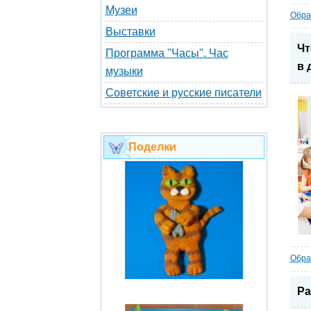
Музеи
Обра
Выставки
Чт
Программа "Часы". Час
в 
музыки
Советские и русские писатели
Поделки
Обра
Ра