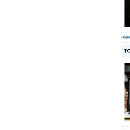
Обра
ТО